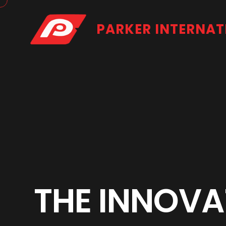
PARKER INTERNAT
T
H
E
I
N
N
O
V