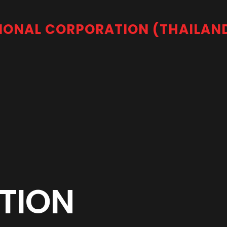
IONAL CORPORATION (THAILAND
A
T
I
O
N